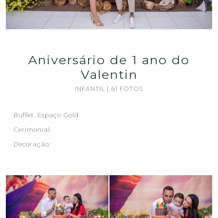
Aniversário de 1 ano do
Valentin
INFANTIL | 61 FOTOS
Buffet: Espaço Gold
Cerimonial:
Decoração:
Guardar
Guardar