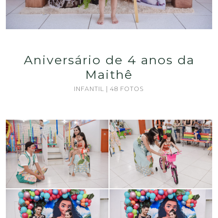
Aniversário de 4 anos da
Maithê
INFANTIL | 48 FOTOS
Guardar
Guardar
Guardar
Guardar